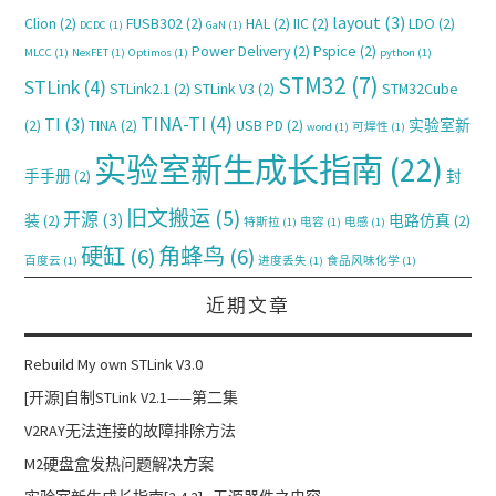
layout
(3)
Clion
(2)
FUSB302
(2)
HAL
(2)
IIC
(2)
LDO
(2)
DCDC
(1)
GaN
(1)
Power Delivery
(2)
Pspice
(2)
MLCC
(1)
NexFET
(1)
Optimos
(1)
python
(1)
STM32
(7)
STLink
(4)
STLink2.1
(2)
STLink V3
(2)
STM32Cube
TINA-TI
(4)
TI
(3)
(2)
TINA
(2)
USB PD
(2)
实验室新
word
(1)
可焊性
(1)
实验室新生成长指南
(22)
手手册
(2)
封
旧文搬运
(5)
开源
(3)
装
(2)
电路仿真
(2)
特斯拉
(1)
电容
(1)
电感
(1)
硬缸
(6)
角蜂鸟
(6)
百度云
(1)
进度丢失
(1)
食品风味化学
(1)
近期文章
Rebuild My own STLink V3.0
[开源]自制STLink V2.1——第二集
V2RAY无法连接的故障排除方法
M2硬盘盒发热问题解决方案