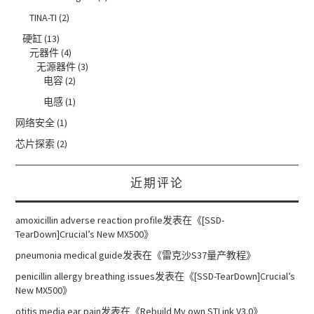
TINA-TI
(2)
硬缸
(13)
元器件
(4)
无源器件
(3)
电容
(2)
电感
(1)
网络安全
(1)
芯片探索
(2)
近期评论
amoxicillin adverse reaction profile
发表在《
[SSD-
TearDown]Crucial’s New MX500
》
pneumonia medical guide
发表在《
雷克沙S37量产教程
》
penicillin allergy breathing issues
发表在《
[SSD-TearDown]Crucial’s
New MX500
》
otitis media ear pain
发表在《
Rebuild My own STLink V3.0
》