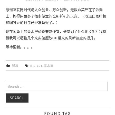
感谢互联网时代与大众创业、万众创新，无数韭菜死在了沙滩
上，搞得闲鱼多了很多便宜的全新拆机的玩意。（收进口咖啡机
和咖啡豆的钱包已经准备好了。）
现在闲鱼上的墨水屏价签非常便宜，便宜到了什么地步呢？我觉
得我可以牺牲几个来实验魔改LUT带来的刷新速度的提升。
等待更新。。。。
屏幕
EPD
,
LUT
,
墨水屏
Search for:
FOUND TAG