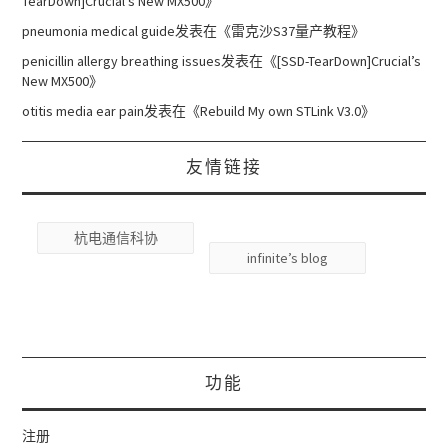
TearDown]Crucial’s New MX500
》
pneumonia medical guide
发表在《
雷克沙S37量产教程
》
penicillin allergy breathing issues
发表在《
[SSD-TearDown]Crucial’s
New MX500
》
otitis media ear pain
发表在《
Rebuild My own STLink V3.0
》
友情链接
杭电通信科协
infinite’s blog
功能
注册