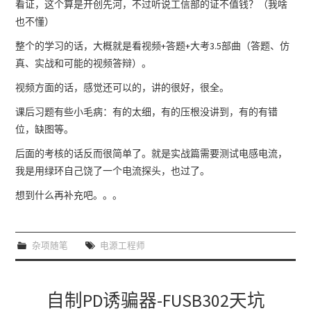
看证，这个算是开创先河，不过听说工信部的证不值钱？（我啥
也不懂）
整个的学习的话，大概就是看视频+答题+大考3.5部曲（答题、仿
真、实战和可能的视频答辩）。
视频方面的话，感觉还可以的，讲的很好，很全。
课后习题有些小毛病：有的太细，有的压根没讲到，有的有错
位，缺图等。
后面的考核的话反而很简单了。就是实战篇需要测试电感电流，
我是用绿环自己饶了一个电流探头，也过了。
想到什么再补充吧。。。
杂项随笔
电源工程师
自制PD诱骗器-FUSB302天坑