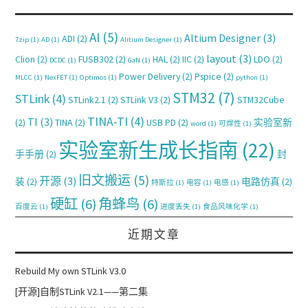
AI
(5)
Altium Designer
(3)
ADI
(2)
7zip
(1)
AD
(1)
Alitium Designer
(1)
layout
(3)
Clion
(2)
FUSB302
(2)
HAL
(2)
IIC
(2)
LDO
(2)
DCDC
(1)
GaN
(1)
Power Delivery
(2)
Pspice
(2)
MLCC
(1)
NexFET
(1)
Optimos
(1)
python
(1)
STM32
(7)
STLink
(4)
STLink2.1
(2)
STLink V3
(2)
STM32Cube
TINA-TI
(4)
TI
(3)
(2)
TINA
(2)
USB PD
(2)
实验室新
word
(1)
可焊性
(1)
实验室新生成长指南
(22)
手手册
(2)
封
旧文搬运
(5)
开源
(3)
装
(2)
电路仿真
(2)
特斯拉
(1)
电容
(1)
电感
(1)
硬缸
(6)
角蜂鸟
(6)
百度云
(1)
进度丢失
(1)
食品风味化学
(1)
近期文章
Rebuild My own STLink V3.0
[开源]自制STLink V2.1——第二集