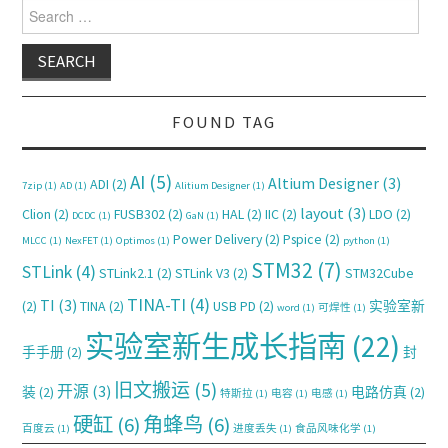
Search for:
FOUND TAG
AI
(5)
Altium Designer
(3)
ADI
(2)
7zip
(1)
AD
(1)
Alitium Designer
(1)
layout
(3)
Clion
(2)
FUSB302
(2)
HAL
(2)
IIC
(2)
LDO
(2)
DCDC
(1)
GaN
(1)
Power Delivery
(2)
Pspice
(2)
MLCC
(1)
NexFET
(1)
Optimos
(1)
python
(1)
STM32
(7)
STLink
(4)
STLink2.1
(2)
STLink V3
(2)
STM32Cube
TINA-TI
(4)
TI
(3)
(2)
TINA
(2)
USB PD
(2)
实验室新
word
(1)
可焊性
(1)
实验室新生成长指南
(22)
手手册
(2)
封
旧文搬运
(5)
开源
(3)
装
(2)
电路仿真
(2)
特斯拉
(1)
电容
(1)
电感
(1)
硬缸
(6)
角蜂鸟
(6)
百度云
(1)
进度丢失
(1)
食品风味化学
(1)