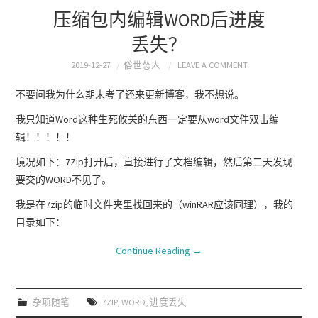
压缩包内编辑WORD后进度
丢失？
2019-12-27
俗世怂人
LEAVE A COMMENT
不要问我为什么期末考了还来更新博客，我不想说。
我只知道Word这种生死攸关的东西一定要从word文件双击编
辑！！！！！
境况如下：7Zip打开后，直接进行了文档编辑，然后第二天发现
要交的WORD不见了。
我是在7zip的临时文件夹里找回来的（winRAR应该同理），我的
目录如下：
Continue Reading
→
杂项随笔
7ZIP
,
WORD
,
进度丢失