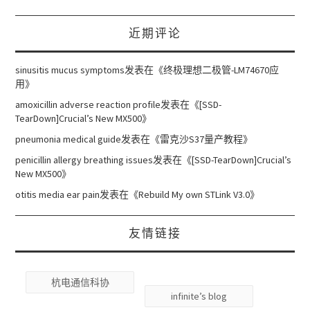
近期评论
sinusitis mucus symptoms
发表在《
终极理想二极管-LM74670应
用
》
amoxicillin adverse reaction profile
发表在《
[SSD-
TearDown]Crucial’s New MX500
》
pneumonia medical guide
发表在《
雷克沙S37量产教程
》
penicillin allergy breathing issues
发表在《
[SSD-TearDown]Crucial’s
New MX500
》
otitis media ear pain
发表在《
Rebuild My own STLink V3.0
》
友情链接
杭电通信科协
infinite’s blog