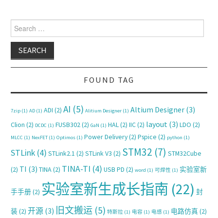
Search for:
FOUND TAG
AI
(5)
Altium Designer
(3)
ADI
(2)
7zip
(1)
AD
(1)
Alitium Designer
(1)
layout
(3)
Clion
(2)
FUSB302
(2)
HAL
(2)
IIC
(2)
LDO
(2)
DCDC
(1)
GaN
(1)
Power Delivery
(2)
Pspice
(2)
MLCC
(1)
NexFET
(1)
Optimos
(1)
python
(1)
STM32
(7)
STLink
(4)
STLink2.1
(2)
STLink V3
(2)
STM32Cube
TINA-TI
(4)
TI
(3)
(2)
TINA
(2)
USB PD
(2)
实验室新
word
(1)
可焊性
(1)
实验室新生成长指南
(22)
手手册
(2)
封
旧文搬运
(5)
开源
(3)
装
(2)
电路仿真
(2)
特斯拉
(1)
电容
(1)
电感
(1)