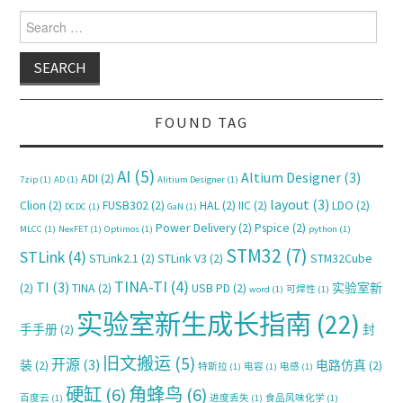
Search for:
FOUND TAG
AI
(5)
Altium Designer
(3)
ADI
(2)
7zip
(1)
AD
(1)
Alitium Designer
(1)
layout
(3)
Clion
(2)
FUSB302
(2)
HAL
(2)
IIC
(2)
LDO
(2)
DCDC
(1)
GaN
(1)
Power Delivery
(2)
Pspice
(2)
MLCC
(1)
NexFET
(1)
Optimos
(1)
python
(1)
STM32
(7)
STLink
(4)
STLink2.1
(2)
STLink V3
(2)
STM32Cube
TINA-TI
(4)
TI
(3)
(2)
TINA
(2)
USB PD
(2)
实验室新
word
(1)
可焊性
(1)
实验室新生成长指南
(22)
手手册
(2)
封
旧文搬运
(5)
开源
(3)
装
(2)
电路仿真
(2)
特斯拉
(1)
电容
(1)
电感
(1)
硬缸
(6)
角蜂鸟
(6)
百度云
(1)
进度丢失
(1)
食品风味化学
(1)