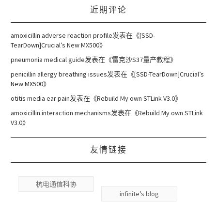
近期评论
amoxicillin adverse reaction profile
发表在《
[SSD-
TearDown]Crucial’s New MX500
》
pneumonia medical guide
发表在《
雷克沙S37量产教程
》
penicillin allergy breathing issues
发表在《
[SSD-TearDown]Crucial’s
New MX500
》
otitis media ear pain
发表在《
Rebuild My own STLink V3.0
》
amoxicillin interaction mechanisms
发表在《
Rebuild My own STLink
V3.0
》
友情链接
杭电通信科协
infinite’s blog