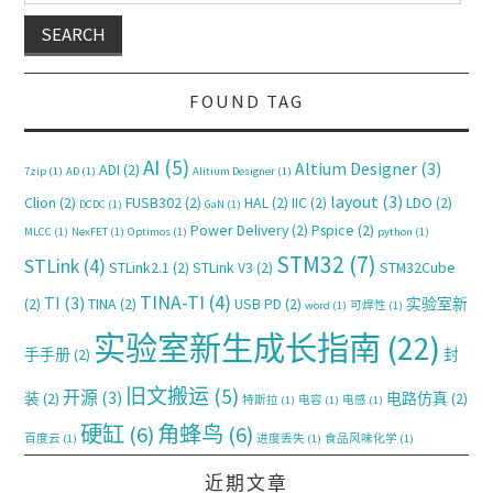
FOUND TAG
AI
(5)
Altium Designer
(3)
ADI
(2)
7zip
(1)
AD
(1)
Alitium Designer
(1)
layout
(3)
Clion
(2)
FUSB302
(2)
HAL
(2)
IIC
(2)
LDO
(2)
DCDC
(1)
GaN
(1)
Power Delivery
(2)
Pspice
(2)
MLCC
(1)
NexFET
(1)
Optimos
(1)
python
(1)
STM32
(7)
STLink
(4)
STLink2.1
(2)
STLink V3
(2)
STM32Cube
TINA-TI
(4)
TI
(3)
(2)
TINA
(2)
USB PD
(2)
实验室新
word
(1)
可焊性
(1)
实验室新生成长指南
(22)
手手册
(2)
封
旧文搬运
(5)
开源
(3)
装
(2)
电路仿真
(2)
特斯拉
(1)
电容
(1)
电感
(1)
硬缸
(6)
角蜂鸟
(6)
百度云
(1)
进度丢失
(1)
食品风味化学
(1)
近期文章