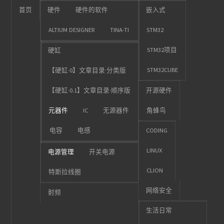
首页
硬件
硬件的软件
嵌入式
ALTIUM DESIGNER
TINA-TI
STM32
STM32项目
硬缸
STM32CUBE
【硬缸·0】文章目录·分类版
【硬缸·0.1】文章目录·顺序版
开源硬件
元器件
IC
无源器件
角蜂鸟
电容
电感
CODING
LINUX
电源管理
开关电源
CLION
特斯拉线圈
网络安全
射频
生活日常