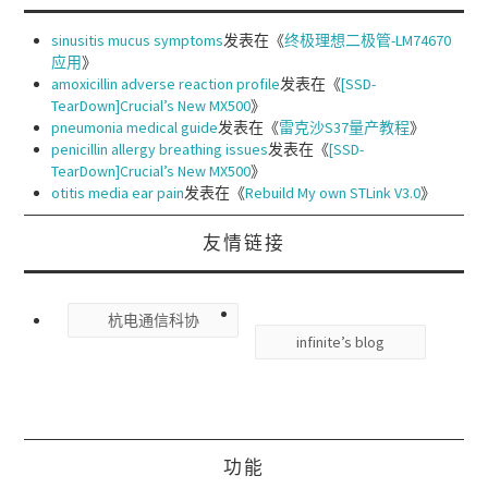
sinusitis mucus symptoms
发表在《
终极理想二极管-LM74670
应用
》
amoxicillin adverse reaction profile
发表在《
[SSD-
TearDown]Crucial’s New MX500
》
pneumonia medical guide
发表在《
雷克沙S37量产教程
》
penicillin allergy breathing issues
发表在《
[SSD-
TearDown]Crucial’s New MX500
》
otitis media ear pain
发表在《
Rebuild My own STLink V3.0
》
友情链接
杭电通信科协
infinite’s blog
功能