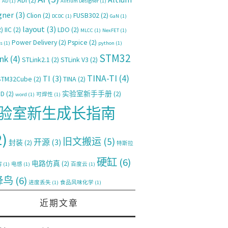
ADI
(2)
)
AD
(1)
Alitium Designer
(1)
gner
(3)
Clion
(2)
FUSB302
(2)
DCDC
(1)
GaN
(1)
layout
(3)
)
IIC
(2)
LDO
(2)
MLCC
(1)
NexFET
(1)
Power Delivery
(2)
Pspice
(2)
s
(1)
python
(1)
STM32
nk
(4)
STLink2.1
(2)
STLink V3
(2)
TINA-TI
(4)
TI
(3)
STM32Cube
(2)
TINA
(2)
PD
(2)
实验室新手手册
(2)
word
(1)
可焊性
(1)
验室新生成长指南
2)
旧文搬运
(5)
开源
(3)
封装
(2)
特斯拉
硬缸
(6)
电路仿真
(2)
容
(1)
电感
(1)
百度云
(1)
蜂鸟
(6)
进度丢失
(1)
食品风味化学
(1)
近期文章