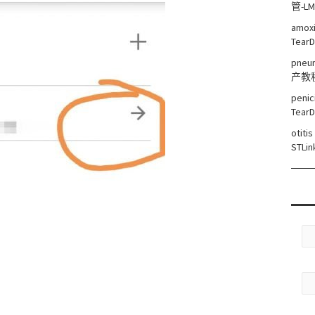
管-L
amoxi
TearD
pneum
产教
penic
TearD
otiti
STLin