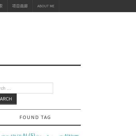
索
项目画廊
ABOUT ME
h for:
FOUND TAG
AI
(5)
Altium