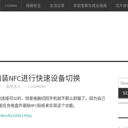
CODING
网络安全
生活日常
实验室新生成长指南
芯片探
 3] 加装NFC进行快速设备切换
Searc
7
俗世怂人
1 COMMENT
n10快速连接可以的，但是电脑切回手机就不那么舒服了。因为自己
能在充电盒外面贴NFC贴纸来实现这个功能。
/video/bv1i541147pu