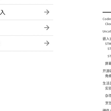
Codi
Clio
Unca
嵌入
STM
S
S
屏
开源
角
生活
实
杂
烹
硬件