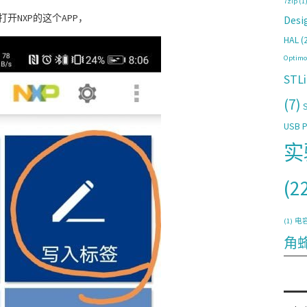
7zip
(1
后打开NXP的这个APP，
Desi
HAL
(2
Optimo
STLi
(7)
USB 
实
(2
(1)
电
角