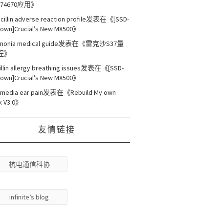
M74670应用
》
cillin adverse reaction profile
发表在《
[SSD-
own]Crucial’s New MX500
》
onia medical guide
发表在《
雷克沙S37量
程
》
illin allergy breathing issues
发表在《
[SSD-
own]Crucial’s New MX500
》
s media ear pain
发表在《
Rebuild My own
k V3.0
》
友情链接
杭电通信科协
infinite’s blog