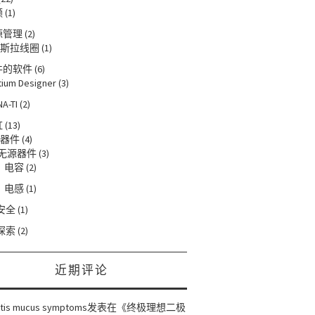
频
(1)
源管理
(2)
斯拉线圈
(1)
件的软件
(6)
tium Designer
(3)
NA-TI
(2)
缸
(13)
器件
(4)
无源器件
(3)
电容
(2)
电感
(1)
安全
(1)
探索
(2)
近期评论
itis mucus symptoms
发表在《
终极理想二极