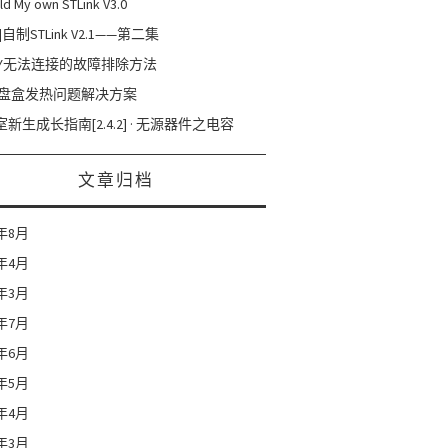
ld My own STLink V3.0
]自制STLink V2.1——第二集
RAY无法连接的故障排除方法
硬盘盒发热问题解决方案
新生成长指南[2.4.2] · 无源器件之电容
文章归档
1年8月
1年4月
1年3月
0年7月
0年6月
0年5月
0年4月
0年3月