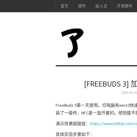
首页
硬件
嵌入式
开源硬件
[FREEBUDS
2020-05-0
FreeBuds 3第一天使用。切电脑有wi
装了一碰传，NFC是一直开着的。想到能不
演示效果超链接：
https://www.bilibili.com
具体实验步骤如下：