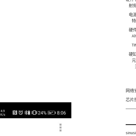
射
电
特
硬
Al
TI
硬
元
网络
芯片
sinus