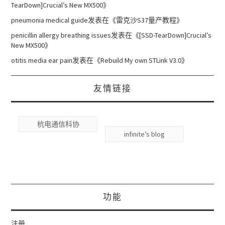
TearDown]Crucial’s New MX500
》
pneumonia medical guide
发表在《
雷克沙S37量产教程
》
penicillin allergy breathing issues
发表在《
[SSD-TearDown]Crucial’s
New MX500
》
otitis media ear pain
发表在《
Rebuild My own STLink V3.0
》
友情链接
杭电通信科协
infinite’s blog
功能
注册