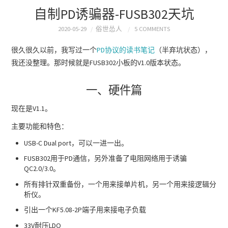
自制PD诱骗器-FUSB302天坑
2020-05-29
俗世怂人
5 COMMENTS
很久很久以前，我写过一个
PD协议的读书笔记
（半弃坑状态），
我还没整理。那时候就是FUSB302小板的V1.0版本状态。
一、硬件篇
现在是V1.1。
主要功能和特色：
USB-C Dual port，可以一进一出。
FUSB302用于PD通信，另外准备了电阻网络用于诱骗
QC2.0/3.0。
所有排针双重备份，一个用来接单片机，另一个用来接逻辑分
析仪。
引出一个KF5.08-2P端子用来接电子负载
33V耐压LDO