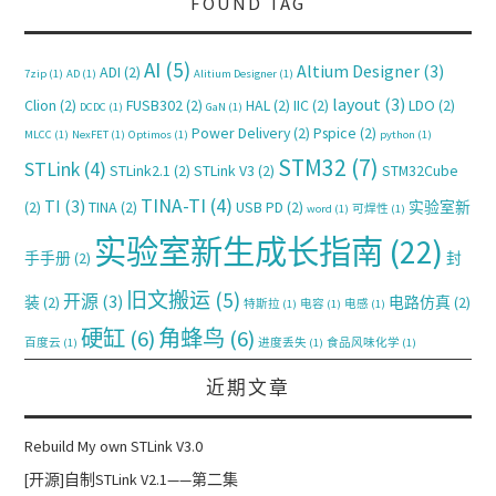
FOUND TAG
AI
(5)
Altium Designer
(3)
ADI
(2)
7zip
(1)
AD
(1)
Alitium Designer
(1)
layout
(3)
Clion
(2)
FUSB302
(2)
HAL
(2)
IIC
(2)
LDO
(2)
DCDC
(1)
GaN
(1)
Power Delivery
(2)
Pspice
(2)
MLCC
(1)
NexFET
(1)
Optimos
(1)
python
(1)
STM32
(7)
STLink
(4)
STLink2.1
(2)
STLink V3
(2)
STM32Cube
TINA-TI
(4)
TI
(3)
(2)
TINA
(2)
USB PD
(2)
实验室新
word
(1)
可焊性
(1)
实验室新生成长指南
(22)
手手册
(2)
封
旧文搬运
(5)
开源
(3)
装
(2)
电路仿真
(2)
特斯拉
(1)
电容
(1)
电感
(1)
硬缸
(6)
角蜂鸟
(6)
百度云
(1)
进度丢失
(1)
食品风味化学
(1)
近期文章
Rebuild My own STLink V3.0
[开源]自制STLink V2.1——第二集