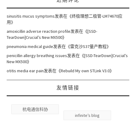
sinusitis mucus symptoms
发表在《
终极理想二极管-LM74670应
用
》
amoxicillin adverse reaction profile
发表在《
[SSD-
TearDown]Crucial’s New MX500
》
pneumonia medical guide
发表在《
雷克沙S37量产教程
》
penicillin allergy breathing issues
发表在《
[SSD-TearDown]Crucial’s
New MX500
》
otitis media ear pain
发表在《
Rebuild My own STLink V3.0
》
友情链接
杭电通信科协
infinite’s blog