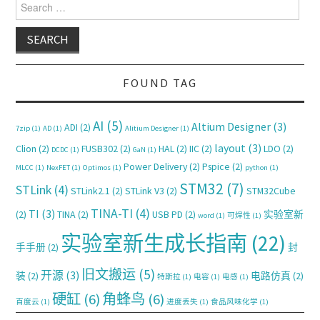
Search for:
FOUND TAG
AI
(5)
Altium Designer
(3)
ADI
(2)
7zip
(1)
AD
(1)
Alitium Designer
(1)
layout
(3)
Clion
(2)
FUSB302
(2)
HAL
(2)
IIC
(2)
LDO
(2)
DCDC
(1)
GaN
(1)
Power Delivery
(2)
Pspice
(2)
MLCC
(1)
NexFET
(1)
Optimos
(1)
python
(1)
STM32
(7)
STLink
(4)
STLink2.1
(2)
STLink V3
(2)
STM32Cube
TINA-TI
(4)
TI
(3)
(2)
TINA
(2)
USB PD
(2)
实验室新
word
(1)
可焊性
(1)
实验室新生成长指南
(22)
手手册
(2)
封
旧文搬运
(5)
开源
(3)
装
(2)
电路仿真
(2)
特斯拉
(1)
电容
(1)
电感
(1)
硬缸
(6)
角蜂鸟
(6)
百度云
(1)
进度丢失
(1)
食品风味化学
(1)