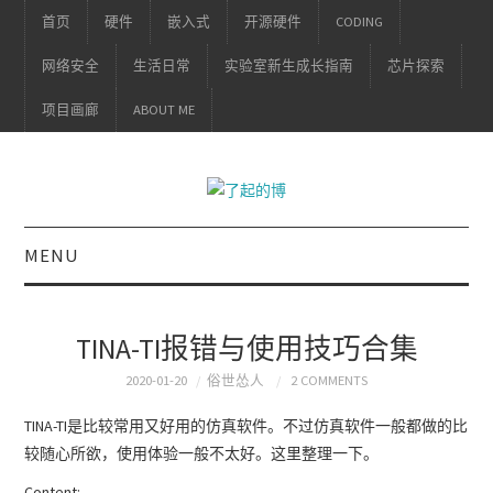
首页
硬件
嵌入式
开源硬件
CODING
网络安全
生活日常
实验室新生成长指南
芯片探索
项目画廊
ABOUT ME
MENU
TINA-TI报错与使用技巧合集
2020-01-20
俗世怂人
2 COMMENTS
TINA-TI是比较常用又好用的仿真软件。不过仿真软件一般都做的比
较随心所欲，使用体验一般不太好。这里整理一下。
Content: