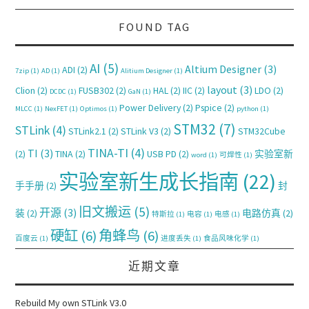
FOUND TAG
AI
(5)
Altium Designer
(3)
ADI
(2)
7zip
(1)
AD
(1)
Alitium Designer
(1)
layout
(3)
Clion
(2)
FUSB302
(2)
HAL
(2)
IIC
(2)
LDO
(2)
DCDC
(1)
GaN
(1)
Power Delivery
(2)
Pspice
(2)
MLCC
(1)
NexFET
(1)
Optimos
(1)
python
(1)
STM32
(7)
STLink
(4)
STLink2.1
(2)
STLink V3
(2)
STM32Cube
TINA-TI
(4)
TI
(3)
(2)
TINA
(2)
USB PD
(2)
实验室新
word
(1)
可焊性
(1)
实验室新生成长指南
(22)
手手册
(2)
封
旧文搬运
(5)
开源
(3)
装
(2)
电路仿真
(2)
特斯拉
(1)
电容
(1)
电感
(1)
硬缸
(6)
角蜂鸟
(6)
百度云
(1)
进度丢失
(1)
食品风味化学
(1)
近期文章
Rebuild My own STLink V3.0