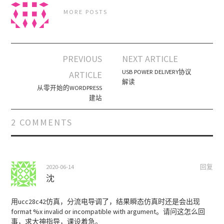
MORE POSTS
PREVIOUS
NEXT ARTICLE
Post navigation
USB POWER DELIVERY协议
ARTICLE
解读
从零开始的WORDPRESS
建站
2 COMMENTS
2020-06-14
回复
沈
用ucc28c42仿真，分流电导调了，结果瞬态仿真时还是会出现
format %x invalid or incompatible with argument。请问这怎么回
事，求大神指导，课设着急。