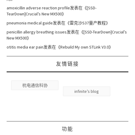
amoxicillin adverse reaction profile
发表在《
[SSD-
TearDown]Crucial’s New MX500
》
pneumonia medical guide
发表在《
雷克沙S37量产教程
》
penicillin allergy breathing issues
发表在《
[SSD-TearDown]Crucial’s
New MX500
》
otitis media ear pain
发表在《
Rebuild My own STLink V3.0
》
友情链接
杭电通信科协
infinite’s blog
功能