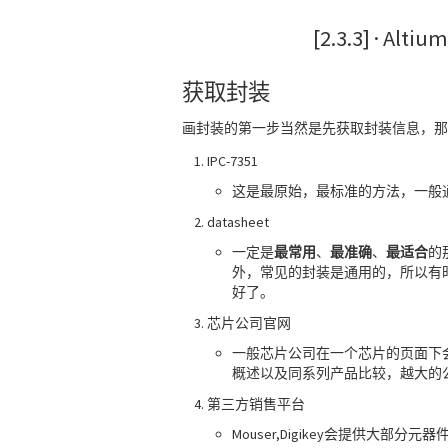
[2.3.3] · A
获取封装
画封装的第一步当然是先获取封装信息，那
IPC-7351
这是最原始，最标准的方法，一般
datasheet
一定是
最常用
、
最准确
、
最适合
的
外，常见的封装是通用的，所以有
好了。
芯片公司官网
一般芯片公司在一个芯片的页面下会同
概述以及同系列产品比较，越大的
第三方销售平台
Mouser,Digikey会提供大部分