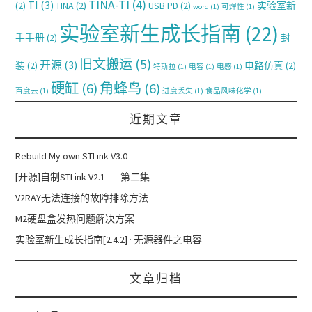
TINA-TI
(4)
TI
(3)
(2)
TINA
(2)
USB PD
(2)
实验室新
word
(1)
可焊性
(1)
实验室新生成长指南
(22)
手手册
(2)
封
旧文搬运
(5)
开源
(3)
装
(2)
电路仿真
(2)
特斯拉
(1)
电容
(1)
电感
(1)
硬缸
(6)
角蜂鸟
(6)
百度云
(1)
进度丢失
(1)
食品风味化学
(1)
近期文章
Rebuild My own STLink V3.0
[开源]自制STLink V2.1——第二集
V2RAY无法连接的故障排除方法
M2硬盘盒发热问题解决方案
实验室新生成长指南[2.4.2] · 无源器件之电容
文章归档