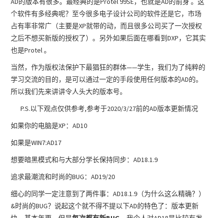
AD的版本有很多。最经典的是Protel 99SE，也就是AD的前身 。这
个软件有多经典呢？至今很多电子设计公司的软件还是它，市场
占有率非常广（主要是XP就带的动，而且很多公司买了一次授权
之后不想买新版的授权了）。另外如果后面在哪看到DXP，它其实
也是Protel 。
当然，作为版权法保护下最猖狂的群体——学生，我们为了纯粹的
学习交流的目的，是可以通过一定的手段使用任何版本的AD的。
所以我们先来讲讲令人头大的版本号。
P.S.以下观点仅供参考,参考于2020/3/27前的AD版本更新情况
如果你的电脑是XP：AD10
如果是WIN7:AD17
想要暗黑模式和与大部分学长保持同步：AD18.1.9
追求最潮流和时尚的BUG：AD19/20
细心的同学一定注意到了两件事：AD18.1.9（为什么这么精确？）
&时尚的BUG？说起这个就不得不提以下AD的特色了：版本更新
快，基本年更，但是
每次都有新BUG
。我个人对AD18是比较有发