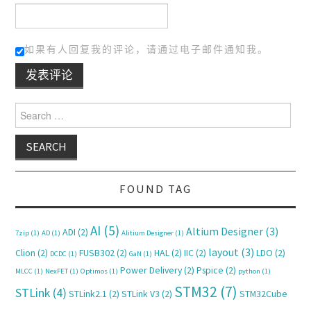
如果有人回复我的评论，请通过电子邮件通知我。
Search for:
FOUND TAG
AI
(5)
Altium Designer
(3)
ADI
(2)
7zip
(1)
AD
(1)
Alitium Designer
(1)
layout
(3)
Clion
(2)
FUSB302
(2)
HAL
(2)
IIC
(2)
LDO
(2)
DCDC
(1)
GaN
(1)
Power Delivery
(2)
Pspice
(2)
MLCC
(1)
NexFET
(1)
Optimos
(1)
python
(1)
STM32
(7)
STLink
(4)
STLink2.1
(2)
STLink V3
(2)
STM32Cube