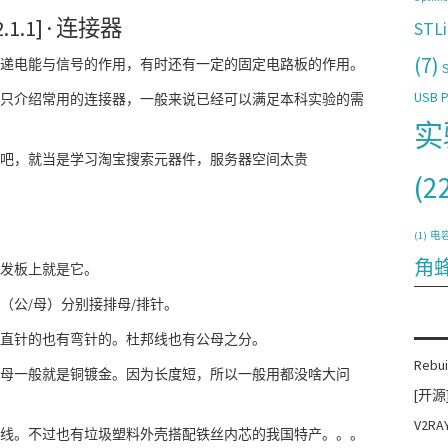
2.1.1] · 连接器
STLi
(7)
递电能与信号的作用，有时还有一定的固定电路板的作用。
USB 
只介绍常用的连接器，一般来说已经可以满足本科实验的需
实
吧，就当是学习淘宝搜索元器件，服务器空间太贵
(2
(1)
电
角
发板上就是它。
（公/母）分别接排母/排针。
直针的也有弯针的。杜邦线也有公母之分。
Rebui
母一般就是铜镀金。因为长度短，所以一般用都没啥大问
[开源
V2
线。不过也有垃圾塑料外壳搭配铁丝内芯的我国特产。。。