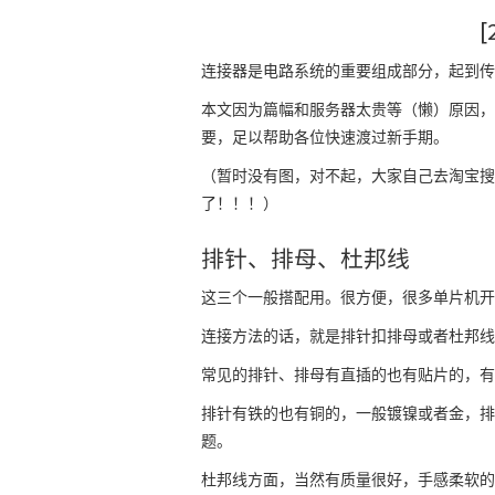
[
连接器是电路系统的重要组成部分，起到传
本文因为篇幅和服务器太贵等（懒）原因，
要，足以帮助各位快速渡过新手期。
（暂时没有图，对不起，大家自己去淘宝搜
了！！！）
排针、排母、杜邦线
这三个一般搭配用。很方便，很多单片机开
连接方法的话，就是排针扣排母或者杜邦线
常见的排针、排母有直插的也有贴片的，有
排针有铁的也有铜的，一般镀镍或者金，排
题。
杜邦线方面，当然有质量很好，手感柔软的