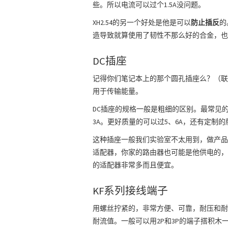
些。所以电流可以过个1.5A没问题。
XH2.54的另一个好处是他是可以
防止插反
的
造导致就算使用了韧性不那么好的合金，也
DC插座
记得你们笔记本上的那个圆孔插座么？（联
用于传输能量。
DC插座的规格一般是粗细的区别。最常见的是DC
3A。更好质量的可以过5、6A，还有定制的
这种插座一般我们实验室不太用到，做产品
适配器，你家的路由器也可能是他供电的，感谢中
的适配器非常多而且便宜。
KF系列接线端子
用螺丝拧紧的，非常方便、可靠，耐压和耐电流
耐流值。一般可以用2P和3P的端子搭积木