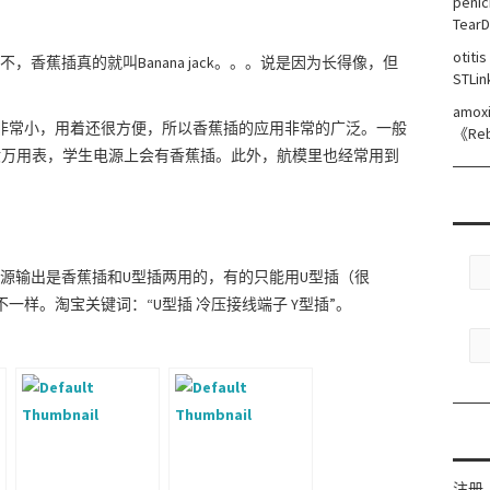
penic
TearD
otiti
香蕉插真的就叫Banana jack。。。说是因为长得像，但
STLin
amoxi
阻非常小，用着还很方便，所以香蕉插的应用非常的广泛。一般
《
Reb
般万用表，学生电源上会有香蕉插。此外，航模里也经常用到
源输出是香蕉插和U型插两用的，有的只能用U型插（很
一样。淘宝关键词：“U型插 冷压接线端子 Y型插”。
注册