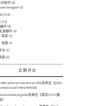
件的软件
(6)
tium Designer
(3)
NA-TI
(2)
缸
(13)
器件
(4)
无源器件
(3)
电容
(2)
电感
(1)
安全
(1)
探索
(2)
近期评论
cillin adverse reaction profile
发表在《
[SSD-
own]Crucial’s New MX500
》
onia medical guide
发表在《
雷克沙S37量
程
》