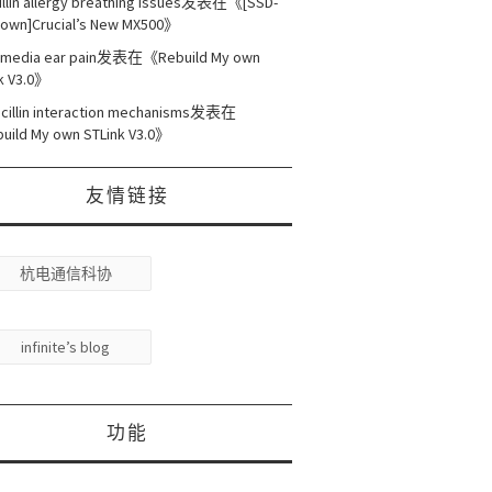
illin allergy breathing issues
发表在《
[SSD-
own]Crucial’s New MX500
》
s media ear pain
发表在《
Rebuild My own
k V3.0
》
cillin interaction mechanisms
发表在
uild My own STLink V3.0
》
友情链接
杭电通信科协
infinite’s blog
功能