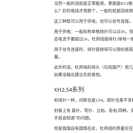
当然一般的话就是正常能用，里面是8/1
么？好的电线才用那个，一般的就是回收铜
这三种既可以用于供电，也可以信号连接。
用于供电：一般标称单根排针可以过3A，
态电流不要超过1A，杜邦线接排针/排母一般
用于信号连接时，排针接排母可以用的很高
量。
此外的话，杜邦线的母头（垃圾国产）用几
如果没输出建议先检查他。
XH2.54系列
和排针一样，间距也是2.54，铜针也差不
封装上有 直针、弯针、立贴、卧贴 四种
手就会知道”的问题。
但是我国自有国情在此，杜邦线的质量实在是