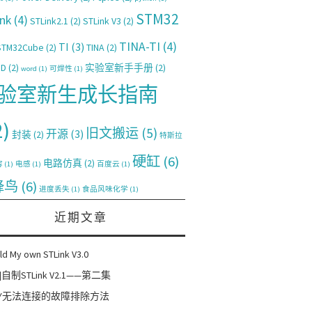
STM32
nk
(4)
STLink2.1
(2)
STLink V3
(2)
TINA-TI
(4)
TI
(3)
STM32Cube
(2)
TINA
(2)
PD
(2)
实验室新手手册
(2)
word
(1)
可焊性
(1)
验室新生成长指南
2)
旧文搬运
(5)
开源
(3)
封装
(2)
特斯拉
硬缸
(6)
电路仿真
(2)
容
(1)
电感
(1)
百度云
(1)
蜂鸟
(6)
进度丢失
(1)
食品风味化学
(1)
近期文章
ld My own STLink V3.0
]自制STLink V2.1——第二集
RAY无法连接的故障排除方法