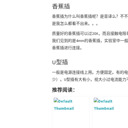
香蕉插
香蕉插为什么叫香蕉插呢？是音译么？不不不，
是我怎么都看不出来。。。
质量好的香蕉插可以过20A，而且接触电
我们见到的是4mm的香蕉插，实验室中一
香蕉插进行连接。
U型插
一般是电源连接线上用。方便固定。有的电
少）。U型插有大有小，视大小过电流能力不
推荐阅读：