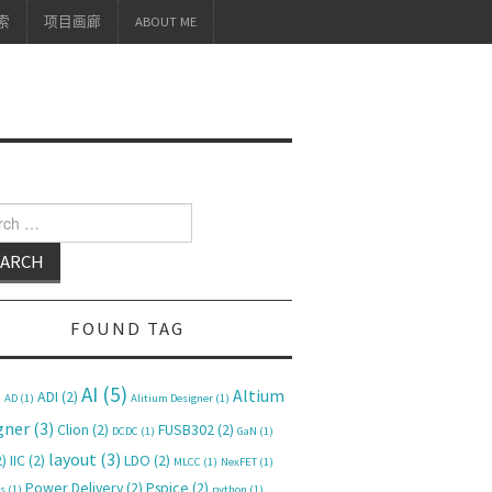
索
项目画廊
ABOUT ME
h for:
FOUND TAG
AI
(5)
Altium
ADI
(2)
)
AD
(1)
Alitium Designer
(1)
gner
(3)
Clion
(2)
FUSB302
(2)
DCDC
(1)
GaN
(1)
layout
(3)
)
IIC
(2)
LDO
(2)
MLCC
(1)
NexFET
(1)
Power Delivery
(2)
Pspice
(2)
s
(1)
python
(1)