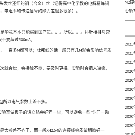
M2
2根头发丝还细的铜（合金）丝（记得高中化学教的电解精炼铜
，电阻率和传递信号的能力差很多很多）。
实验室
但是毕竟基本只能买到国产货。。。所以。。。排针接排母常
不要超过500mA。
202
，一百多M都可以；杜邦线的话一般只有几M就会影响信号质
202
202
次就会松，会接触不良，要及时更换。实验时会把人逼疯，
202
202
202
202
多粗所以电气参数上差不多。
202
。实验室做板子的话立贴会好弄一些，可以避免一些“你们一动
202
202
太参差不齐了，而一般XH2.54的连接线会质量稍微好一
201