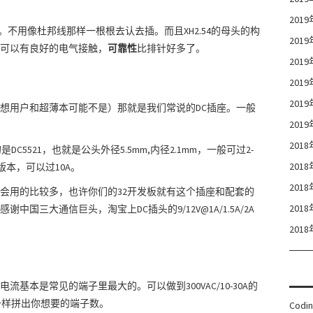
201
。不用像杜邦线那样一根根去认去插。而且XH2.54的母头的构
201
可以有良好的电气接触，
可靠性
比排针好多了。
201
201
201
想用户和超薄本可能不是）那就是我们常说的DC插座。一般
201
201
5521，也就是公头外径5.5mm,内径2.1mm，一般可过2-
201
版本，可以过10A。
201
会用的比较多，也许你们的32开发板就有这个插座和配套的
201
国三大通信巨头，淘宝上DC插头的9/12V@1A/1.5A/2A
201
基本是常见的端子里最大的。可以做到300VAC/10-30A的
一样拼出你想要的端子数。
Codi