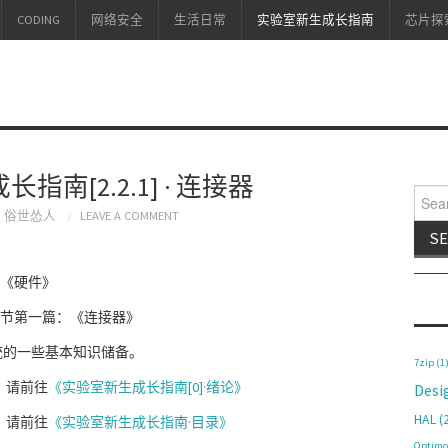
CODING
网络安全
生活日常
实验室新生成长指南
芯片探
南[2.2.1] · 连接器
Searc
俗世怂人
LEAVE A COMMENT
《硬件》
节第一篇：《连接器》
统的一些基本知识储备。
7zip
(1
，请前往
《实验室新生成长指南[0]·绪论》
Desi
HAL
(2
，请前往
《实验室新生成长指南·目录》
Optimo