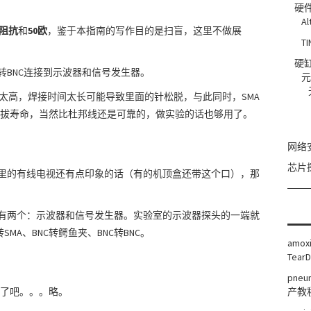
硬
Al
阻抗
和
50欧
，鉴于本指南的写作目的是扫盲，这里不做展
TI
硬
A转BNC连接到示波器和信号发生器。
元
度太高，焊接时间太长可能导致里面的针松脱，与此同时，SMA
拔寿命，当然比杜邦线还是可靠的，做实验的话也够用了。
网络
芯片
家里的有线电视还有点印象的话（有的机顶盒还带这个口），那
只有两个：示波器和信号发生器。实验室的示波器探头的一端就
MA、BNC转鳄鱼夹、BNC转BNC。
amoxi
TearD
pneum
了吧。。。略。
产教