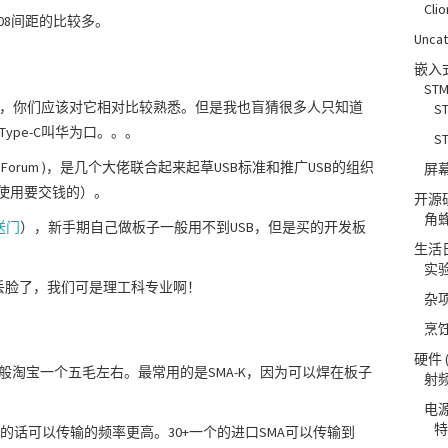
Clio
08间距的比较多。
Unca
嵌入
STM
U盘，你们应该对它相对比较熟悉。但是我也盲猜很多人只知道
S
Type-C叫华为口。。。
S
enters Forum )，是几个大佬联合起来起草USB标准和推广USB的组织
屏
的使用要交钱的）。
开源
角
送门
），新手期自己做板子一般用不到USB，但是买的开发板
生活
实
丢脸了，我们可是理工科专业啊！
杂
烹
硬件
般淘宝一个五毛左右。最常用的是SMA-K，因为可以焊在板子
射
电
特
金的话可以传输的频率更高。30+一个的进口SMA可以传输到