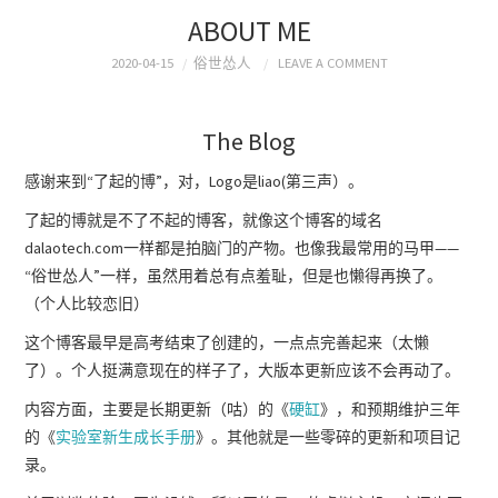
ABOUT ME
2020-04-15
俗世怂人
LEAVE A COMMENT
The Blog
感谢来到“了起的博”，对，Logo是liao(第三声）。
了起的博就是不了不起的博客，就像这个博客的域名
dalaotech.com一样都是拍脑门的产物。也像我最常用的马甲——
“俗世怂人”一样，虽然用着总有点羞耻，但是也懒得再换了。
（个人比较恋旧）
这个博客最早是高考结束了创建的，一点点完善起来（太懒
了）。个人挺满意现在的样子了，大版本更新应该不会再动了。
内容方面，主要是长期更新（咕）的《
硬缸
》，和预期维护三年
的《
实验室新生成长手册
》。其他就是一些零碎的更新和项目记
录。