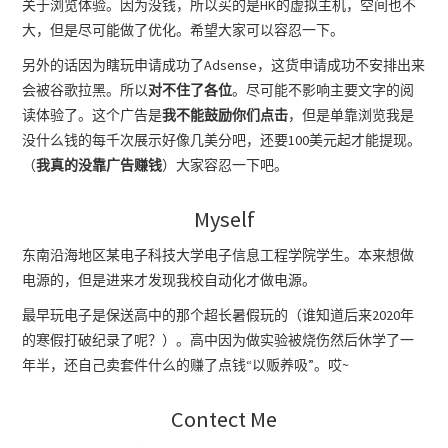
关于浏览体验。因为没钱，所以买的是HK的虚拟主机，空间也不
大，但是尽可能做了优化。希望大家可以容忍一下。
另外的话因为瞎玩申请成功了Adsense，这货申请成功不安排出来
会被谷歌拉黑。所以
对不住了各位
。尽可能不影响主要文字的阅
读体验了。这个广告是
我不能鼓励你们点击
，但是单靠浏览我是
没什么钱的每千次展示好像几美分吧，还要100美元起才能提现。
（
我真的没靠广告赚钱
）大家容忍一下吧。
Myself
东南沿海地区某电子科技大学电子信息工程学院学生。本来想做
电源的，但是进来才发现我校自动化才做电源。
最早玩电子是保送高中的那个超长暑假玩的（谁知道后来2020年
的寒假打破纪录了呢？）。高中因为做实验被烧伤然后休学了一
年半，还自己卖套件什么的赚了点钱“以贩养吸”。哎~
Contect Me