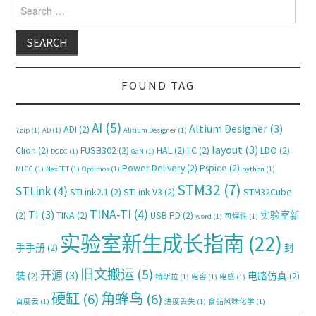
Search for:
FOUND TAG
AI
(5)
Altium Designer
(3)
ADI
(2)
7zip
(1)
AD
(1)
Alitium Designer
(1)
layout
(3)
Clion
(2)
FUSB302
(2)
HAL
(2)
IIC
(2)
LDO
(2)
DCDC
(1)
GaN
(1)
Power Delivery
(2)
Pspice
(2)
MLCC
(1)
NexFET
(1)
Optimos
(1)
python
(1)
STM32
(7)
STLink
(4)
STLink2.1
(2)
STLink V3
(2)
STM32Cube
TINA-TI
(4)
TI
(3)
(2)
TINA
(2)
USB PD
(2)
实验室新
word
(1)
可焊性
(1)
实验室新生成长指南
(22)
手手册
(2)
封
旧文搬运
(5)
开源
(3)
装
(2)
电路仿真
(2)
特斯拉
(1)
电容
(1)
电感
(1)
硬缸
(6)
角蜂鸟
(6)
百度云
(1)
进度丢失
(1)
食品风味化学
(1)