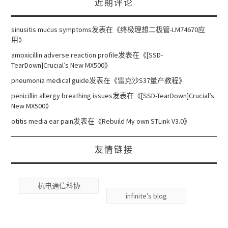
近期评论
sinusitis mucus symptoms
发表在《
终极理想二极管-LM74670应
用
》
amoxicillin adverse reaction profile
发表在《
[SSD-
TearDown]Crucial’s New MX500
》
pneumonia medical guide
发表在《
雷克沙S37量产教程
》
penicillin allergy breathing issues
发表在《
[SSD-TearDown]Crucial’s
New MX500
》
otitis media ear pain
发表在《
Rebuild My own STLink V3.0
》
友情链接
杭电通信科协
infinite’s blog