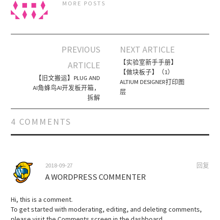
MORE POSTS
PREVIOUS
NEXT ARTICLE
Post navigation
【实验室新手手册】
ARTICLE
【做块板子】（1）
【旧文搬运】PLUG AND
ALTIUM DESIGNER打印图
AI角蜂鸟AI开发板开箱，
层
拆解
4 COMMENTS
2018-09-27
回复
A WORDPRESS COMMENTER
Hi, this is a comment.
To get started with moderating, editing, and deleting comments,
please visit the Comments screen in the dashboard.