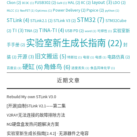
layout
(3)
Clion
(2)
FUSB302
(2)
HAL
(2)
IIC
(2)
LDO
(2)
DCDC
(1)
GaN
(1)
Power Delivery
(2)
Pspice
(2)
MLCC
(1)
NexFET
(1)
Optimos
(1)
python
(1)
STM32
(7)
STLink
(4)
STLink2.1
(2)
STLink V3
(2)
STM32Cube
TINA-TI
(4)
TI
(3)
(2)
TINA
(2)
USB PD
(2)
实验室新
word
(1)
可焊性
(1)
实验室新生成长指南
(22)
手手册
(2)
封
旧文搬运
(5)
开源
(3)
装
(2)
电路仿真
(2)
特斯拉
(1)
电容
(1)
电感
(1)
硬缸
(6)
角蜂鸟
(6)
百度云
(1)
进度丢失
(1)
食品风味化学
(1)
近期文章
Rebuild My own STLink V3.0
[开源]自制STLink V2.1——第二集
V2RAY无法连接的故障排除方法
M2硬盘盒发热问题解决方案
实验室新生成长指南[2.4.2] · 无源器件之电容