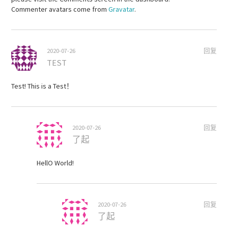
Commenter avatars come from
Gravatar
.
2020-07-26
回复
TEST
Test! This is a Test！
2020-07-26
回复
了起
HellO World!
2020-07-26
回复
了起