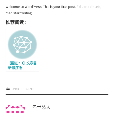
Welcome to WordPress. This is your first post. Edit or delete it,
then start writing!
推荐阅读：
【硬缸·0.1】文章目
录·顺序版
UNCATEGORIZED
俗世怂人