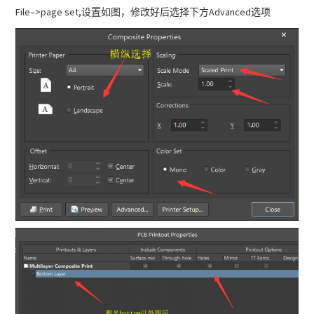
File–>page set,设置如图，修改好后选择下方Advanced选项