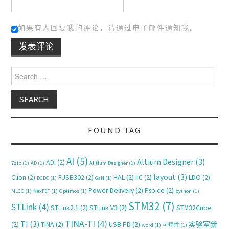
如果有人回复我的评论，请通过电子邮件通知我。
Search for:
FOUND TAG
AI
(5)
Altium Designer
(3)
ADI
(2)
7zip
(1)
AD
(1)
Alitium Designer
(1)
layout
(3)
Clion
(2)
FUSB302
(2)
HAL
(2)
IIC
(2)
LDO
(2)
DCDC
(1)
GaN
(1)
Power Delivery
(2)
Pspice
(2)
MLCC
(1)
NexFET
(1)
Optimos
(1)
python
(1)
STM32
(7)
STLink
(4)
STLink2.1
(2)
STLink V3
(2)
STM32Cube
TINA-TI
(4)
TI
(3)
(2)
TINA
(2)
USB PD
(2)
实验室新
word
(1)
可焊性
(1)