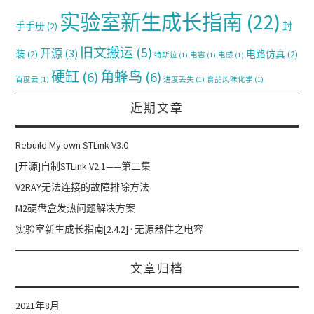
实验室新生成长指南
(22)
手手册
(2)
封
旧文搬运
(5)
开源
(3)
装
(2)
电路仿真
(2)
特斯拉
(1)
电容
(1)
电感
(1)
硬缸
(6)
角蜂鸟
(6)
百度云
(1)
进度丢失
(1)
食品风味化学
(1)
近期文章
Rebuild My own STLink V3.0
[开源]自制STLink V2.1——第二集
V2RAY无法连接的故障排除方法
M2硬盘盒发热问题解决方案
实验室新生成长指南[2.4.2] · 无源器件之电容
文章归档
2021年8月